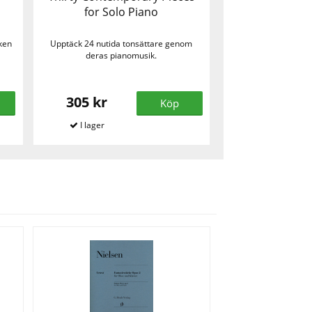
for Solo Piano
ken
Upptäck 24 nutida tonsättare genom
deras pianomusik.
305 kr
Köp