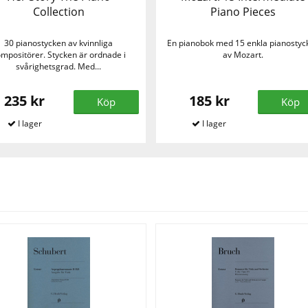
Collection
Piano Pieces
30 pianostycken av kvinnliga
En pianobok med 15 enkla pianostyc
mpositörer. Stycken är ordnade i
av Mozart.
svårighetsgrad. Med...
235 kr
185 kr
Köp
Köp
Se fler varor