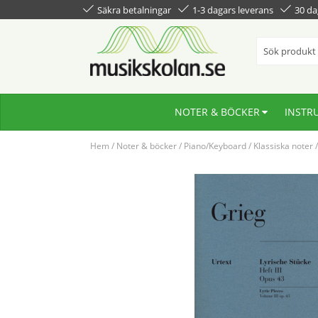
Säkra betalningar
1-3 dagars leverans
30 da
NOTER & BÖCKER
INSTR
Hem
/
Noter & böcker
/
Piano/Keyboard
/
Klassiska noter