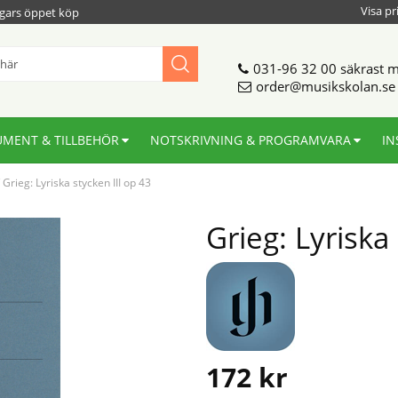
Visa pr
gars öppet köp
031-96 32 00
säkrast m
order@musikskolan.se
UMENT & TILLBEHÖR
NOTSKRIVNING & PROGRAMVARA
IN
/
Grieg: Lyriska stycken III op 43
Grieg: Lyriska
172
kr