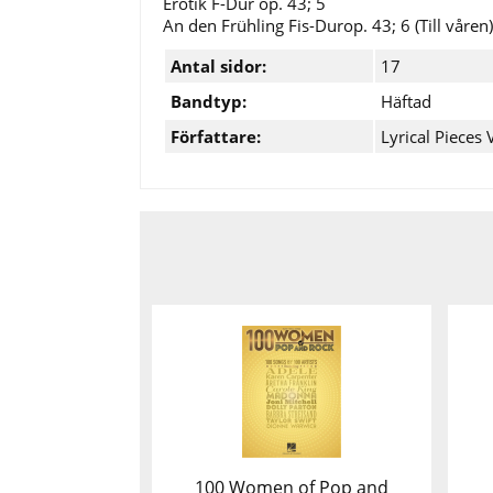
Erotik F-Dur op. 43; 5
An den Frühling Fis-Durop. 43; 6 (Till våren)
Antal sidor:
17
Bandtyp:
Häftad
Författare:
Lyrical Pieces
100 Women of Pop and