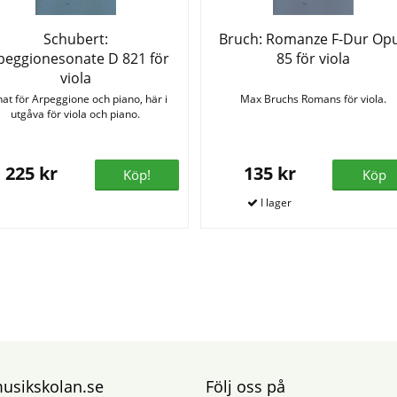
Schubert:
Bruch: Romanze F-Dur Op
peggionesonate D 821 för
85 för viola
viola
at för Arpeggione och piano, här i
Max Bruchs Romans för viola.
utgåva för viola och piano.
225 kr
135 kr
Köp!
Köp
sikskolan.se
Följ oss på