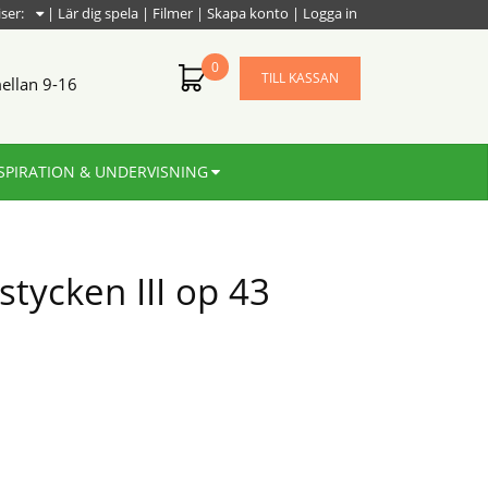
iser:
|
Lär dig spela
|
Filmer
|
Skapa konto
|
Logga in
0
TILL KASSAN
ellan 9-16
SPIRATION & UNDERVISNING
 stycken III op 43