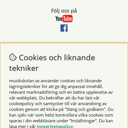
Följ oss på
Nyhetsbrev
Vill du få nyheter och erbjudanden från oss? Fyll då i din e-
Cookies och liknande
postadress i fältet nedan.
tekniker
SKICKA
musikskolan.se använder cookies och liknande
lagringstekniker för att ge dig anpassat innehåll,
relevant marknadsföring och en bättre upplevelse av
Säkra betalningar
vår webbplats. Du bekräftar att du har läst vår
cookiepolicy och samtycker till vår användning av
cookies genom att klicka på "Stäng och godkänn". Du
kan själv när som helst kontrollera vilka cookies som
© 2026 Musikskolan. Vi använder cookies -
läs mer här
.
sparas i din webbläsare under ”Inställningar”. Du kan
läsa mer i vår
Integritetspolicy
.