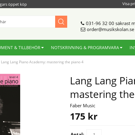
Visa pr
gars öppet köp
031-96 32 00
säkrast m
order@musikskolan.se
UMENT & TILLBEHÖR
NOTSKRIVNING & PROGRAMVARA
IN
/
Lang Lang Piano Academy: mastering the piano 4
Lang Lang Pi
mastering the
Faber Music
175
kr
Antal: