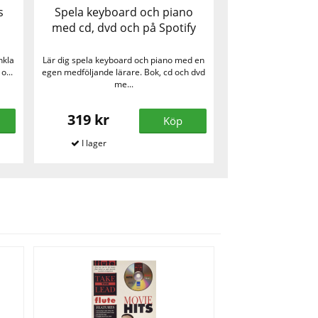
s
Spela keyboard och piano
med cd, dvd och på Spotify
nkla
Lär dig spela keyboard och piano med en
o...
egen medföljande lärare. Bok, cd och dvd
me...
319 kr
Köp