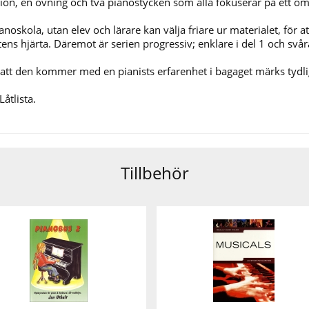
uktion, en övning och två pianostycken som alla fokuserar på ett 
anoskola, utan elev och lärare kan välja friare ur materialet, för 
ens hjärta. Däremot är serien progressiv; enklare i del 1 och svåra
att den kommer med en pianists erfarenhet i bagaget märks tyd
Låtlista.
Tillbehör