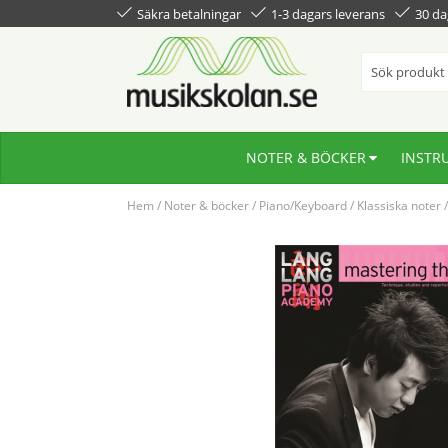
Säkra betalningar
1-3 dagars leverans
30 da
NOTER & BÖCKER
INSTR
Hem
/
Noter & böcker
/
Piano/Keyboard
/
Klassiska noter