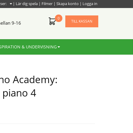
iser:
|
Lär dig spela
|
Filmer
|
Skapa konto
|
Logga in
0
TILL KASSAN
ellan 9-16
SPIRATION & UNDERVISNING
ano Academy:
 piano 4