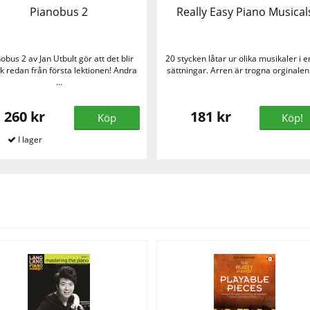
Pianobus 2
Really Easy Piano Musical
obus 2 av Jan Utbult gör att det blir
20 stycken låtar ur olika musikaler i e
k redan från första lektionen! Andra
sättningar. Arren är trogna orginalen 
...
260 kr
181 kr
Köp
Köp!
Se fler varor