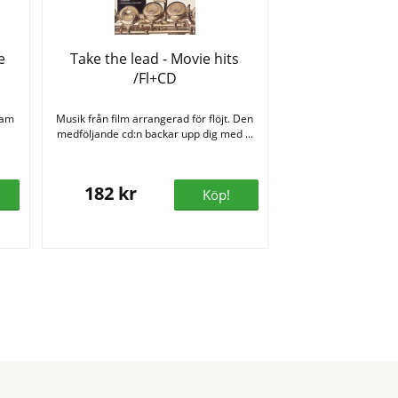
e
Take the lead - Movie hits
/Fl+CD
Pam
Musik från film arrangerad för flöjt. Den
medföljande cd:n backar upp dig med ...
182 kr
Köp!