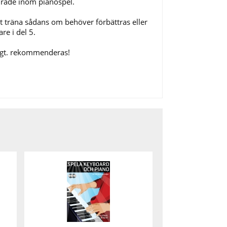
område inom pianospel.
att träna sådans om behöver förbättras eller
re i del 5.
ligt. rekommenderas!