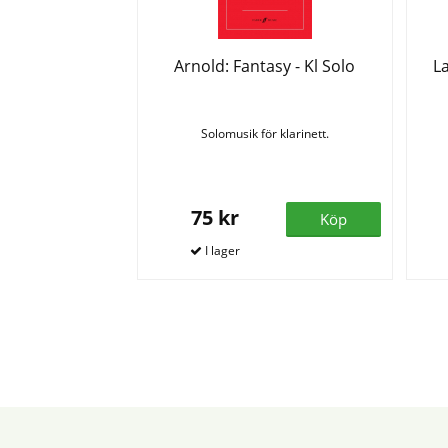
Arnold: Fantasy - Kl Solo
L
Solomusik för klarinett.
75 kr
Köp