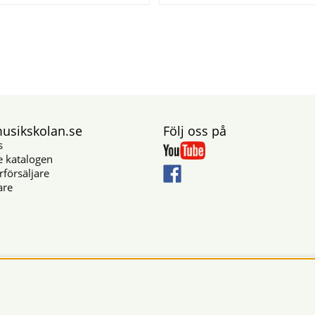
sikskolan.se
Följ oss på
s
e katalogen
rförsäljare
are
Säkra betalningar