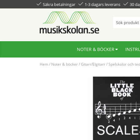
Säkra betalningar
1-3 dagars leverans
30 da
NOTER & BÖCKER
INSTR
Hem
/
Noter & böcker
/
Gitarr/Elgitarr
/
Spelskolor och teo