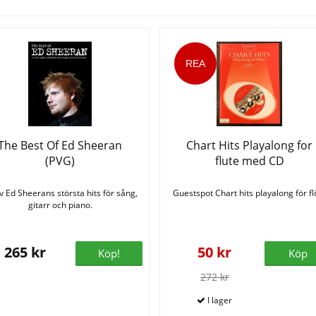
The Best Of Ed Sheeran
Chart Hits Playalong for
(PVG)
flute med CD
v Ed Sheerans största hits för sång,
Guestspot Chart hits playalong för flö
gitarr och piano.
265 kr
50 kr
Köp!
Köp
272 kr