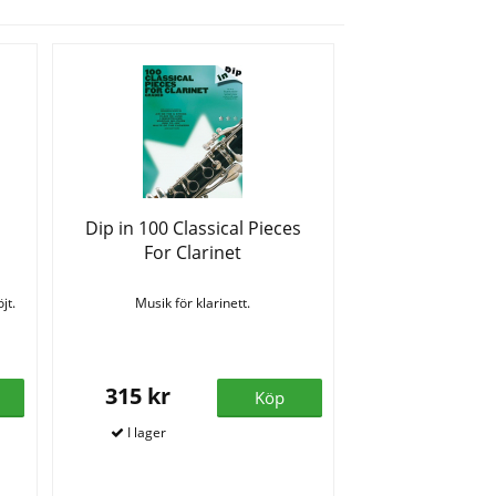
Dip in 100 Classical Pieces
For Clarinet
jt.
Musik för klarinett.
315 kr
Köp