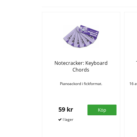
Notecracker: Keyboard
Chords
Pianoackord i fickformat.
16 a
59 kr
Köp