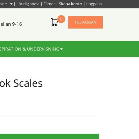
iser:
|
Lär dig spela
|
Filmer
|
Skapa konto
|
Logga in
0
TILL KASSAN
ellan 9-16
SPIRATION & UNDERVISNING
ook Scales