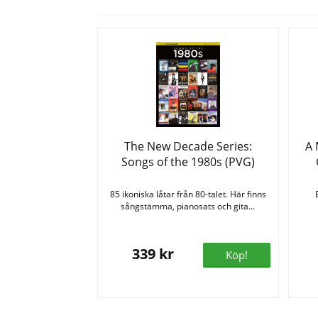
The New Decade Series:
A 
Songs of the 1980s (PVG)
85 ikoniska låtar från 80-talet. Här finns
sångstämma, pianosats och gita...
339 kr
Köp!