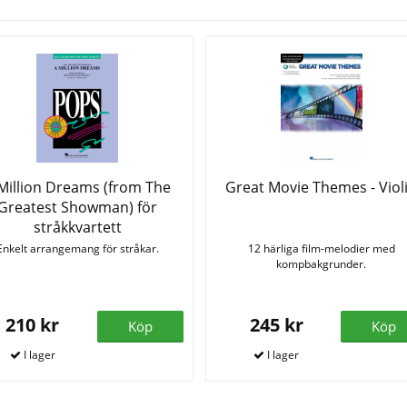
Million Dreams (from The
Great Movie Themes - Viol
Greatest Showman) för
stråkkvartett
Enkelt arrangemang för stråkar.
12 härliga film-melodier med
kompbakgrunder.
210 kr
245 kr
Köp
Köp