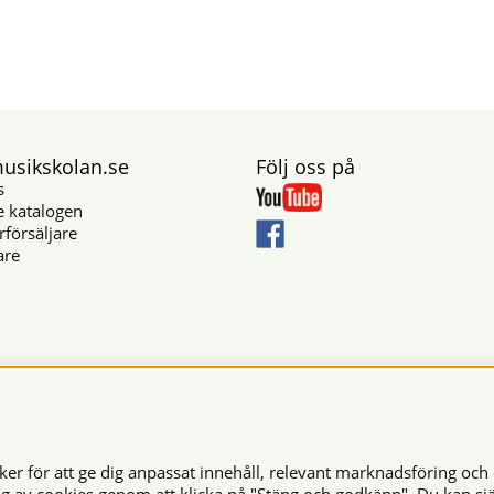
sikskolan.se
Följ oss på
s
e katalogen
rförsäljare
are
Säkra betalningar
r för att ge dig anpassat innehåll, relevant marknadsföring och 
© 2026 Musikskolan. Vi använder cookies -
läs mer här
.