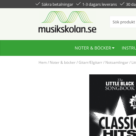
Säkra betalningar
1-3 dagars leverans
30 da
NOTER & BÖCKER
INSTR
Hem
/
Noter & böcker
/
Gitarr/Elgitarr
/
Notsamlingar
/
Li