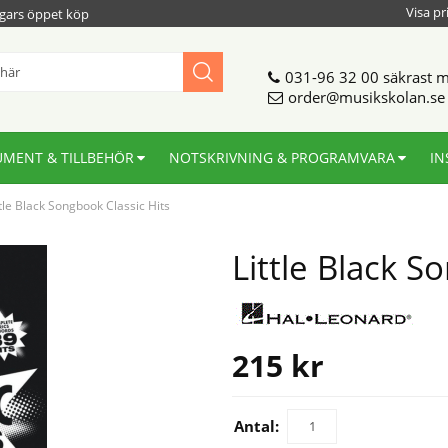
Visa pr
gars öppet köp
031-96 32 00
säkrast m
order@musikskolan.se
UMENT & TILLBEHÖR
NOTSKRIVNING & PROGRAMVARA
IN
ttle Black Songbook Classic Hits
Little Black S
215
kr
Antal: