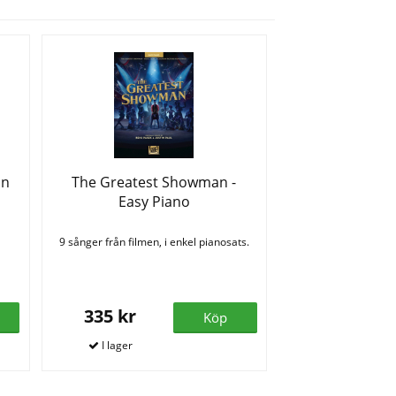
in
The Greatest Showman -
Easy Piano
9 sånger från filmen, i enkel pianosats.
335 kr
Köp