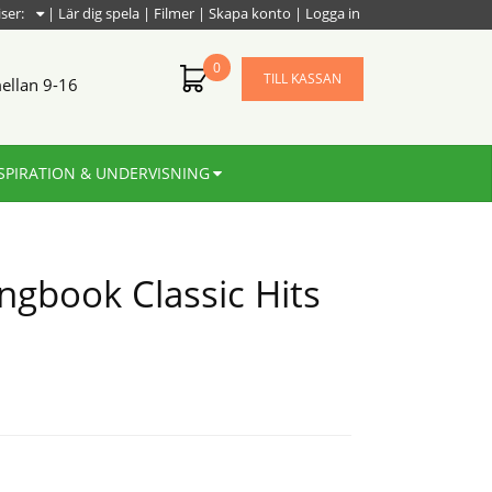
iser:
|
Lär dig spela
|
Filmer
|
Skapa konto
|
Logga in
0
TILL KASSAN
ellan 9-16
SPIRATION & UNDERVISNING
ongbook Classic Hits