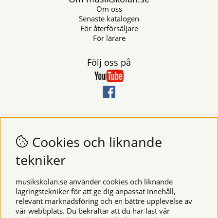
Om oss
Senaste katalogen
För återförsäljare
För lärare
Följ oss på
Nyhetsbrev
Vill du få nyheter och erbjudanden från oss? Fyll då i din e-
Cookies och liknande
postadress i fältet nedan.
tekniker
SKICKA
musikskolan.se använder cookies och liknande
lagringstekniker för att ge dig anpassat innehåll,
relevant marknadsföring och en bättre upplevelse av
Säkra betalningar
vår webbplats. Du bekräftar att du har läst vår