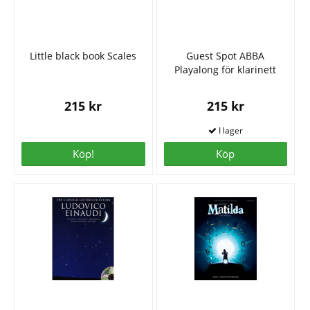
Little black book Scales
Guest Spot ABBA
Playalong för klarinett
215 kr
215 kr
Köp!
Köp