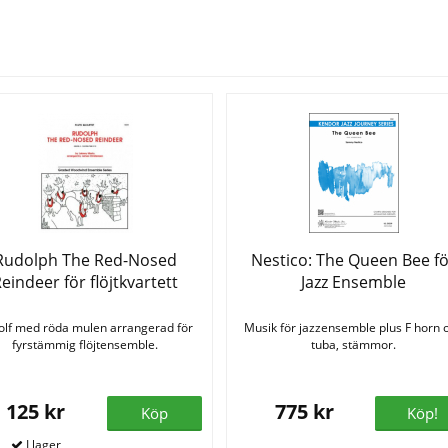
Se fler varor
Rudolph The Red-Nosed
Nestico: The Queen Bee f
eindeer för flöjtkvartett
Jazz Ensemble
olf med röda mulen arrangerad för
Musik för jazzensemble plus F horn 
fyrstämmig flöjtensemble.
tuba, stämmor.
125 kr
775 kr
Köp
Köp!