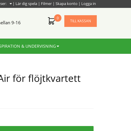
iser:
|
Lär dig spela
|
Filmer
|
Skapa konto
|
Logga in
0
TILL KASSAN
ellan 9-16
SPIRATION & UNDERVISNING
r för flöjtkvartett