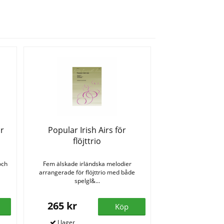
ör
Popular Irish Airs för
flöjttrio
och
Fem älskade irländska melodier
arrangerade för flöjttrio med både
spelgl&...
265 kr
Köp