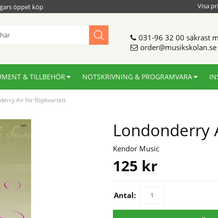
Visa pr
gars öppet köp
031-96 32 00
säkrast m
order@musikskolan.se
UMENT & TILLBEHÖR
NOTSKRIVNING & PROGRAMVARA
IN
erry Air för flöjtkvartett
Londonderry Ai
Kendor Music
125
kr
Antal: