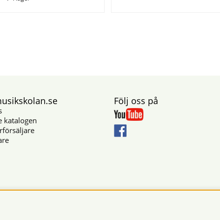
sikskolan.se
Följ oss på
s
e katalogen
rförsäljare
are
Säkra betalningar