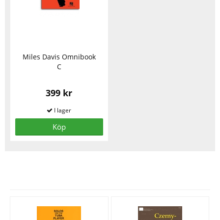
Miles Davis Omnibook
C
399 kr
Köp
Se fler varor