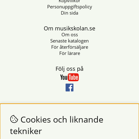
Köpvillkor
Personuppgiftspolicy
Din sida
Om musikskolan.se
Om oss
Senaste katalogen
För återförsäljare
För lärare
Följ oss på
Nyhetsbrev
Vill du få nyheter och erbjudanden från oss? Fyll då i din e-
Cookies och liknande
postadress i fältet nedan.
tekniker
SKICKA