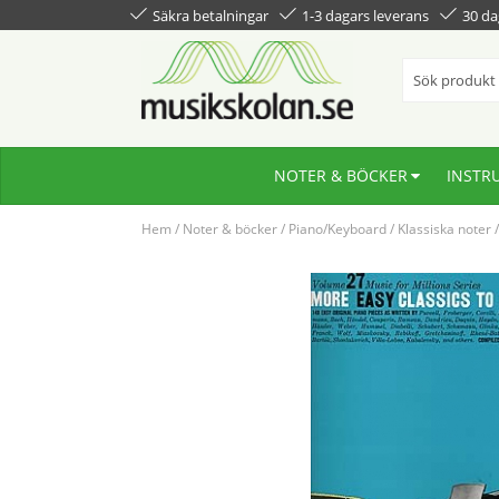
Säkra betalningar
1-3 dagars leverans
30 da
NOTER & BÖCKER
INSTR
Hem
/
Noter & böcker
/
Piano/Keyboard
/
Klassiska noter