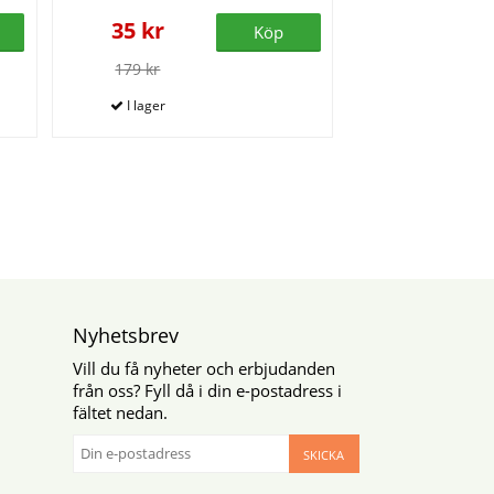
35 kr
Köp
179 kr
Nyhetsbrev
Vill du få nyheter och erbjudanden
från oss? Fyll då i din e-postadress i
fältet nedan.
SKICKA