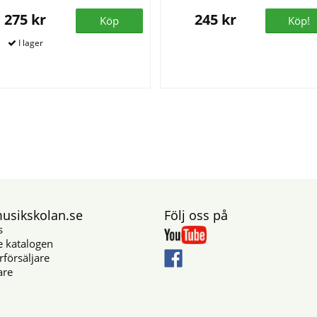
275 kr
245 kr
Köp
Köp!
sikskolan.se
Följ oss på
s
e katalogen
rförsäljare
are