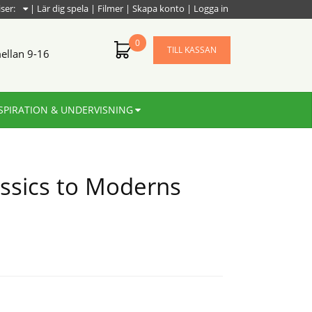
iser:
|
Lär dig spela
|
Filmer
|
Skapa konto
|
Logga in
0
TILL KASSAN
ellan 9-16
SPIRATION & UNDERVISNING
ssics to Moderns