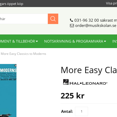
Visa pr
gars öppet köp
031-96 32 00
säkrast m
order@musikskolan.se
UMENT & TILLBEHÖR
NOTSKRIVNING & PROGRAMVARA
IN
/
More Easy Classics to Moderns
More Easy Cla
225
kr
Antal: