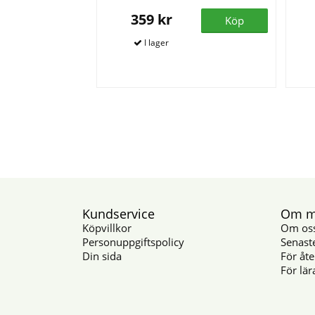
359 kr
Köp
Kundservice
Om mu
Köpvillkor
Om os
Personuppgiftspolicy
Senast
Din sida
För åte
För lär