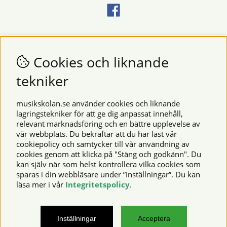
Nyhetsbrev
Vill du få nyheter och erbjudanden från oss? Fyll då i din e-
Cookies och liknande
postadress i fältet nedan.
tekniker
SKICKA
musikskolan.se använder cookies och liknande
lagringstekniker för att ge dig anpassat innehåll,
relevant marknadsföring och en bättre upplevelse av
Säkra betalningar
vår webbplats. Du bekräftar att du har läst vår
cookiepolicy och samtycker till vår användning av
cookies genom att klicka på "Stäng och godkänn". Du
kan själv när som helst kontrollera vilka cookies som
© 2026 Musikskolan. Vi använder cookies -
läs mer här
.
sparas i din webbläsare under ”Inställningar”. Du kan
läsa mer i vår
Integritetspolicy
.
musikskolan.se – noter, notböcker, musikinstrument,
Inställningar
Acceptera
notskrivningsprogram och mycket mer