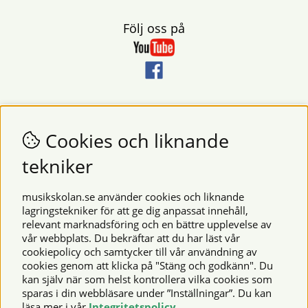
Följ oss på
Nyhetsbrev
Vill du få nyheter och erbjudanden från oss? Fyll då i din e-
Cookies och liknande
postadress i fältet nedan.
tekniker
SKICKA
musikskolan.se använder cookies och liknande
lagringstekniker för att ge dig anpassat innehåll,
relevant marknadsföring och en bättre upplevelse av
Säkra betalningar
vår webbplats. Du bekräftar att du har läst vår
cookiepolicy och samtycker till vår användning av
cookies genom att klicka på "Stäng och godkänn". Du
kan själv när som helst kontrollera vilka cookies som
© 2026 Musikskolan. Vi använder cookies -
läs mer här
.
sparas i din webbläsare under ”Inställningar”. Du kan
läsa mer i vår
Integritetspolicy
.