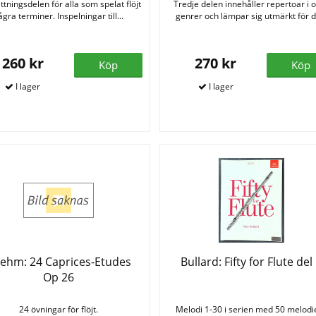
ttningsdelen för alla som spelat flöjt
Tredje delen innehåller repertoar i o
ågra terminer. Inspelningar till...
genrer och lämpar sig utmärkt för de
260 kr
270 kr
Köp
Köp
ehm: 24 Caprices-Etudes
Bullard: Fifty for Flute del
Op 26
24 övningar för flöjt.
Melodi 1-30 i serien med 50 melodie