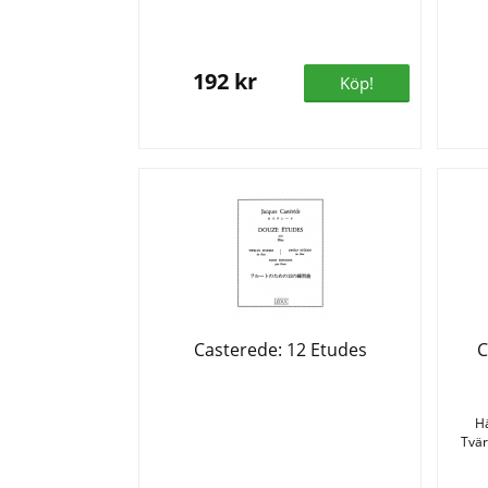
192 kr
Köp!
Casterede: 12 Etudes
C
Hä
Tvär