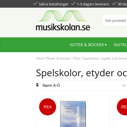
Säkra betalningar
1-3 dagars leverans
30 da
NOTER & BÖCKER
INSTR
Hem
/
Noter & böcker
/
Flöjt
/
Spelskolor, etyder och övni
Spelskolor, etyder o