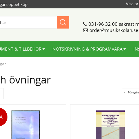
Visa pr
gars öppet köp
031-96 32 00
säkrast m
order@musikskolan.se
UMENT & TILLBEHÖR
NOTSKRIVNING & PROGRAMVARA
IN
ngar
ch övningar
«
Föregå