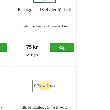
Berbiguier: 18 etyder för flöjt
Etyder med andrastämma av Altès
75 kr
Köp
/Fl
Blues Scales /C-instr +CD