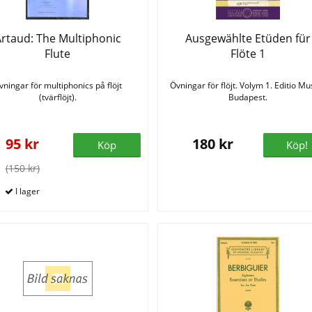
rtaud: The Multiphonic
Ausgewählte Etüden für
Flute
Flöte 1
vningar för multiphonics på flöjt
Övningar för flöjt. Volym 1. Editio Mu
(tvärflöjt).
Budapest.
95 kr
180 kr
Köp
Köp!
(150 kr)