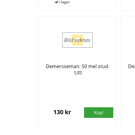
Demersseman: 50 mel stud.
De
1/Fl
130 kr
Köp!