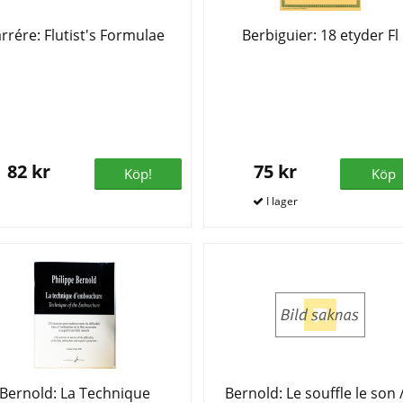
rrére: Flutist's Formulae
Berbiguier: 18 etyder Fl
82 kr
75 kr
Köp!
Köp
Bernold: La Technique
Bernold: Le souffle le son 