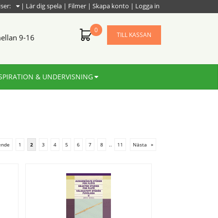
iser:
|
Lär dig spela
|
Filmer
|
Skapa konto
|
Logga in
0
TILL KASSAN
ellan 9-16
SPIRATION & UNDERVISNING
ende
1
2
3
4
5
6
7
8
..
11
Nästa
»