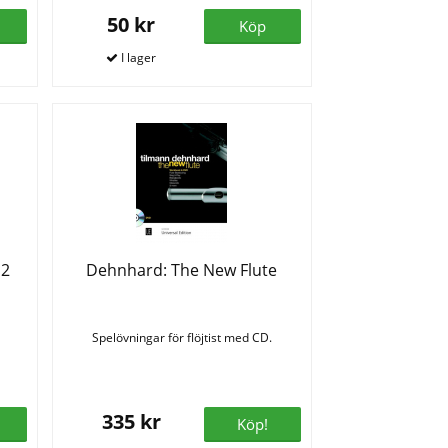
50 kr
Köp
 2
Dehnhard: The New Flute
Spelövningar för flöjtist med CD.
335 kr
Köp!