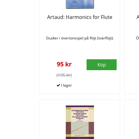
Artaud: Harmonics for Flute
A
Studier i övertonsspel på flöjt (tvärflöjt).
Ö
95 kr
Köp
(195 kr)