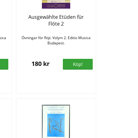
Ausgewählte Etüden für
Flöte 2
sica
Övningar för flöjt. Volym 2. Editio Musica
Budapest.
180 kr
Köp!