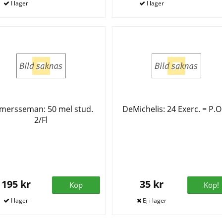
mersseman: 50 mel stud.
DeMichelis: 24 Exerc. = P.O
2/Fl
195 kr
35 kr
Köp
Köp!