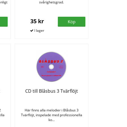
nligt
svårighetsgrad.
35 kr
Köp
t
CD till Blåsbus 3 Tvärflöjt
2
Här finns alla melodier i Blåsbus 3
lla
Tvärflöjt, inspelade med professionella
ko...