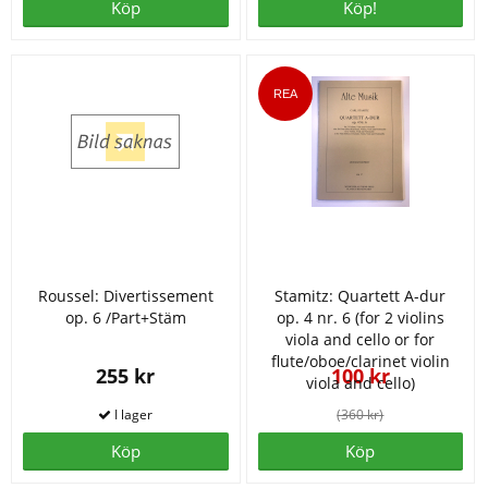
Köp
Köp!
Roussel: Divertissement
Stamitz: Quartett A-dur
op. 6 /Part+Stäm
op. 4 nr. 6 (for 2 violins
viola and cello or for
flute/oboe/clarinet violin
255 kr
100 kr
viola and cello)
(360 kr)
Köp
Köp