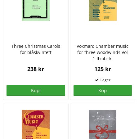
Three Christmas Carols
Voxman: Chamber music
för blåskvintett
for three woodwinds Vol
1 fl+ob+kl
238 kr
125 kr
Köp!
Köp