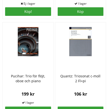
Köp!
Köp
Pucihar: Trio för flöjt,
Quantz: Triosonat c-moll
oboe och piano
2 Fl+pi
199 kr
106 kr