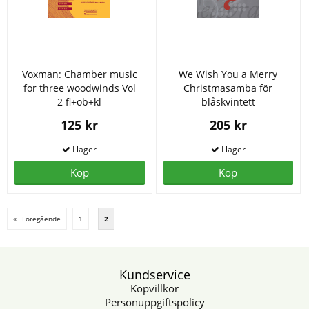
Voxman: Chamber music
We Wish You a Merry
for three woodwinds Vol
Christmasamba för
2 fl+ob+kl
blåskvintett
125 kr
205 kr
Köp
Köp
«
Föregående
1
2
Kundservice
Köpvillkor
Personuppgiftspolicy