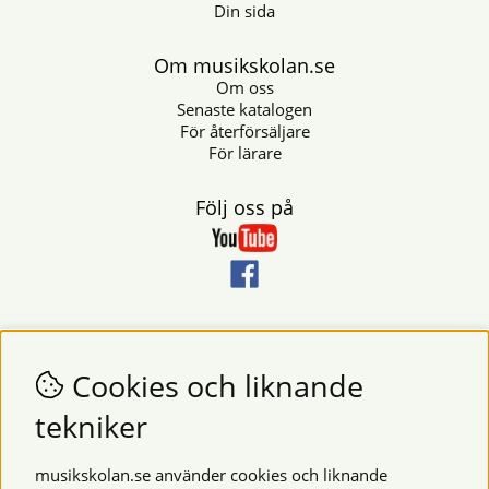
Din sida
Om musikskolan.se
Om oss
Senaste katalogen
För återförsäljare
För lärare
Följ oss på
Nyhetsbrev
Vill du få nyheter och erbjudanden från oss? Fyll då i din e-
Cookies och liknande
postadress i fältet nedan.
tekniker
SKICKA
musikskolan.se använder cookies och liknande