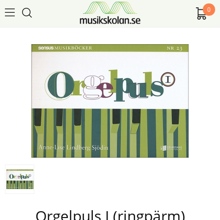
0
Orgelpuls I (ringpärm)