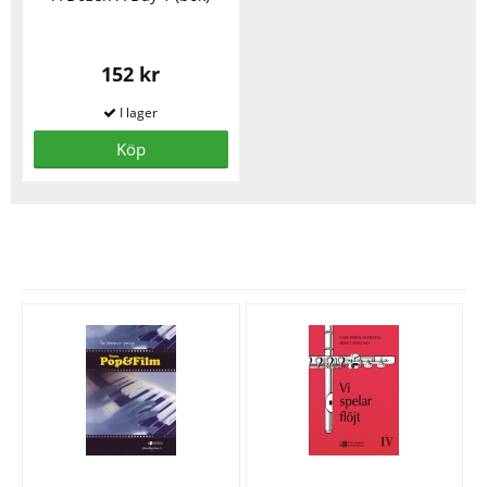
152 kr
Köp
Se fler varor