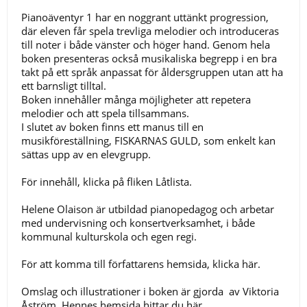
Pianoäventyr 1 har en noggrant uttänkt progression,
där eleven får spela trevliga melodier och introduceras
till noter i både vänster och höger hand. Genom hela
boken presenteras också musikaliska begrepp i en bra
takt på ett språk anpassat för åldersgruppen utan att ha
ett barnsligt tilltal.
Boken innehåller många möjligheter att repetera
melodier och att spela tillsammans.
I slutet av boken finns ett manus till en
musikföreställning, FISKARNAS GULD, som enkelt kan
sättas upp av en elevgrupp.
För innehåll, klicka på fliken Låtlista.
Helene Olaison är utbildad pianopedagog och arbetar
med undervisning och konsertverksamhet, i både
kommunal kulturskola och egen regi.
För att komma till författarens hemsida, klicka
här.
Omslag och illustrationer i boken är gjorda av Viktoria
Åström. Hennes hemsida hittar du
här
.