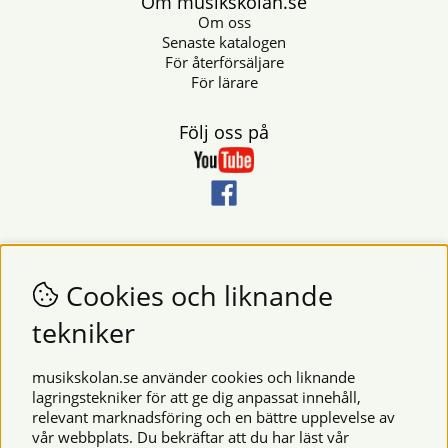
Om musikskolan.se
Om oss
Senaste katalogen
För återförsäljare
För lärare
Följ oss på
Nyhetsbrev
Vill du få nyheter och erbjudanden från oss? Fyll då i din e-
Cookies och liknande
postadress i fältet nedan.
tekniker
SKICKA
musikskolan.se använder cookies och liknande
lagringstekniker för att ge dig anpassat innehåll,
relevant marknadsföring och en bättre upplevelse av
Säkra betalningar
vår webbplats. Du bekräftar att du har läst vår