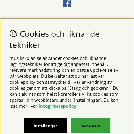
Nyhetsbrev
Vill du få nyheter och erbjudanden från oss? Fyll då i din e-
Cookies och liknande
postadress i fältet nedan.
tekniker
SKICKA
musikskolan.se använder cookies och liknande
lagringstekniker för att ge dig anpassat innehåll,
relevant marknadsföring och en bättre upplevelse av
Säkra betalningar
vår webbplats. Du bekräftar att du har läst vår
cookiepolicy och samtycker till vår användning av
cookies genom att klicka på "Stäng och godkänn". Du
kan själv när som helst kontrollera vilka cookies som
© 2026 Musikskolan. Vi använder cookies -
läs mer här
.
sparas i din webbläsare under ”Inställningar”. Du kan
läsa mer i vår
Integritetspolicy
.
musikskolan.se – noter, notböcker, musikinstrument,
Inställningar
Acceptera
notskrivningsprogram och mycket mer