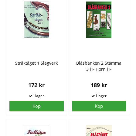
Stråktåget 1 Slagverk
Blåsbanken 2 Stämma
3 i F Horn i F
172 kr
189 kr
Köp
Köp