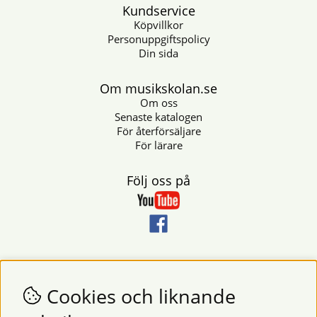
Kundservice
Köpvillkor
Personuppgiftspolicy
Din sida
Om musikskolan.se
Om oss
Senaste katalogen
För återförsäljare
För lärare
Följ oss på
Nyhetsbrev
Vill du få nyheter och erbjudanden från oss? Fyll då i din e-
Cookies och liknande
postadress i fältet nedan.