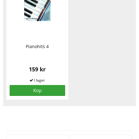
Pianohits 4
159 kr
Köp
Se fler varor