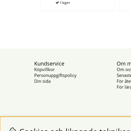
Kundservice
Om mu
Köpvillkor
Om os
Personuppgiftspolicy
Senast
Din sida
För åte
För lär