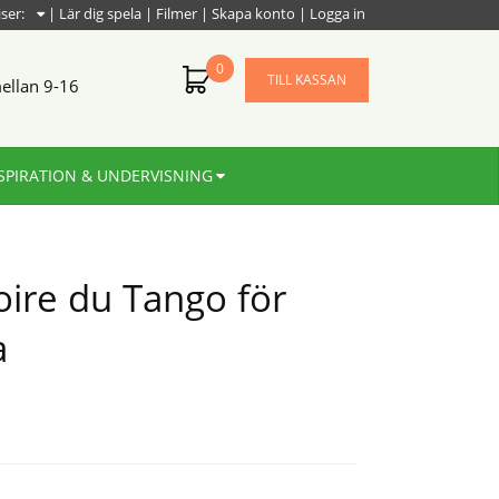
iser:
|
Lär dig spela
|
Filmer
|
Skapa konto
|
Logga in
0
TILL KASSAN
ellan 9-16
SPIRATION & UNDERVISNING
toire du Tango för
a