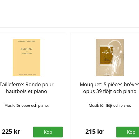
Se fler varor
Tailleferre: Rondo pour
Mouquet: 5 pièces brève
hautbois et piano
opus 39 flöjt och piano
Musik för oboe och piano.
Musik för flöjt och piano.
225 kr
215 kr
Köp
Köp