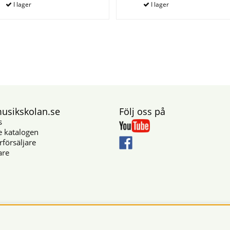
sikskolan.se
Följ oss på
s
e katalogen
rförsäljare
are
Säkra betalningar