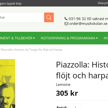
Visa pr
gars öppet köp
031-96 32 00
säkrast m
order@musikskolan.se
UMENT & TILLBEHÖR
NOTSKRIVNING & PROGRAMVARA
IN
/
Piazzolla: Histoire du Tango för flöjt och harpa
Piazzolla: His
flöjt och harp
Lemoine
305
kr
Antal: