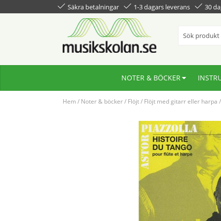
Säkra betalningar
1-3 dagars leverans
30 da
NOTER & BÖCKER
INSTR
Hem
/
Noter & böcker
/
Flöjt
/
Flöjt med gitarr eller harpa