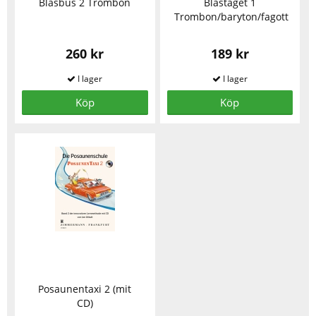
Blåsbus 2 Trombon
Blåståget 1
Trombon/baryton/fagott
260 kr
189 kr
Köp
Köp
Posaunentaxi 2 (mit
CD)