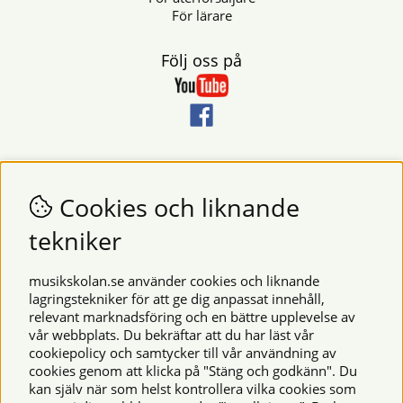
För lärare
Följ oss på
Nyhetsbrev
Vill du få nyheter och erbjudanden från oss? Fyll då i din e-
Cookies och liknande
postadress i fältet nedan.
tekniker
SKICKA
musikskolan.se använder cookies och liknande
lagringstekniker för att ge dig anpassat innehåll,
relevant marknadsföring och en bättre upplevelse av
Säkra betalningar
vår webbplats. Du bekräftar att du har läst vår
cookiepolicy och samtycker till vår användning av
cookies genom att klicka på "Stäng och godkänn". Du
kan själv när som helst kontrollera vilka cookies som