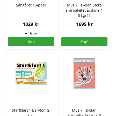
Sångåret 10-pack
Musik i skolan Stora
lärarpaketet årskurs 1-
3 Lgr22
1029 kr
1695 kr
Köp
Köp!
Startklart 1 Baryton G-
Musik i skolan
klav
Elevhäfte Årskurs 3