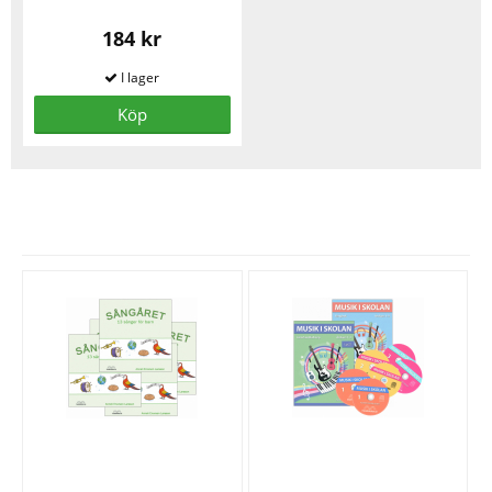
184 kr
Köp
Se fler varor