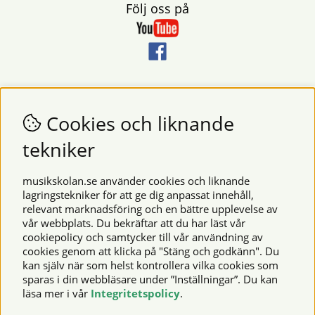
Följ oss på
Nyhetsbrev
Vill du få nyheter och erbjudanden från oss? Fyll då i din e-
Cookies och liknande
postadress i fältet nedan.
tekniker
SKICKA
musikskolan.se använder cookies och liknande
lagringstekniker för att ge dig anpassat innehåll,
relevant marknadsföring och en bättre upplevelse av
Säkra betalningar
vår webbplats. Du bekräftar att du har läst vår
cookiepolicy och samtycker till vår användning av
cookies genom att klicka på "Stäng och godkänn". Du
kan själv när som helst kontrollera vilka cookies som
© 2026 Musikskolan. Vi använder cookies -
läs mer här
.
sparas i din webbläsare under ”Inställningar”. Du kan
läsa mer i vår
Integritetspolicy
.