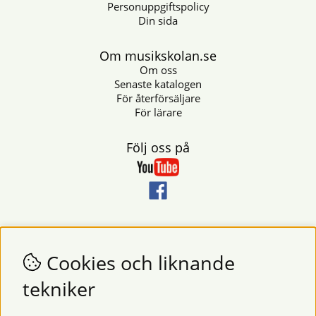
Personuppgiftspolicy
Din sida
Om musikskolan.se
Om oss
Senaste katalogen
För återförsäljare
För lärare
Följ oss på
Nyhetsbrev
Vill du få nyheter och erbjudanden från oss? Fyll då i din e-
Cookies och liknande
postadress i fältet nedan.
tekniker
SKICKA