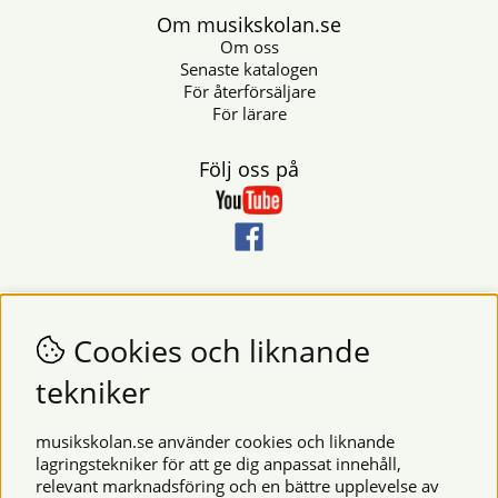
Om musikskolan.se
Om oss
Senaste katalogen
För återförsäljare
För lärare
Följ oss på
Nyhetsbrev
Vill du få nyheter och erbjudanden från oss? Fyll då i din e-
Cookies och liknande
postadress i fältet nedan.
tekniker
SKICKA
musikskolan.se använder cookies och liknande
lagringstekniker för att ge dig anpassat innehåll,
relevant marknadsföring och en bättre upplevelse av