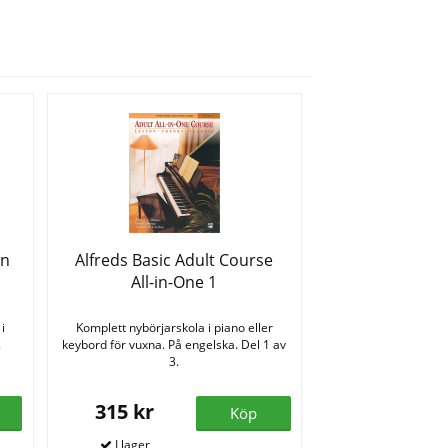
on
Alfreds Basic Adult Course
All-in-One 1
i
Komplett nybörjarskola i piano eller
.
keybord för vuxna. På engelska. Del 1 av
3.
315 kr
Köp