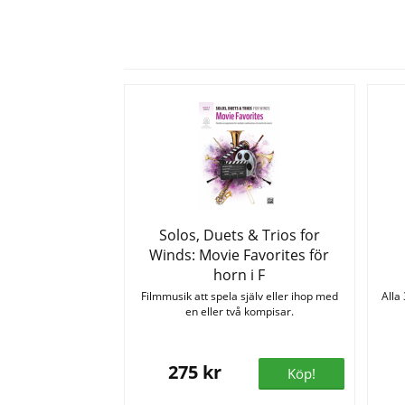
Solos, Duets & Trios for
Winds: Movie Favorites för
horn i F
Filmmusik att spela själv eller ihop med
Alla
en eller två kompisar.
275 kr
Köp!