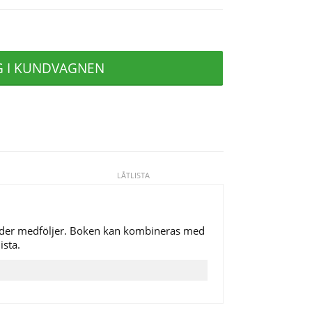
G I KUNDVAGNEN
LÅTLISTA
under medföljer. Boken kan kombineras med
ista.