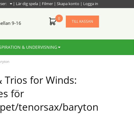
iser:
|
Lär dig spela
|
Filmer
|
Skapa konto
|
Logga in
0
TILL KASSAN
ellan 9-16
SPIRATION & UNDERVISNING
aryton
 Trios for Winds:
es för
mpet/tenorsax/baryton