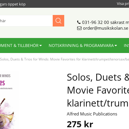
Visa pr
gars öppet köp
031-96 32 00
säkrast m
order@musikskolan.se
UMENT & TILLBEHÖR
NOTSKRIVNING & PROGRAMVARA
IN
Solos, Duets & Trios for Winds: Movie Favorites för klarinett/trumpet/tenorsax/b
Solos, Duets &
Movie Favorit
klarinett/tru
Alfred Music Publications
275
kr