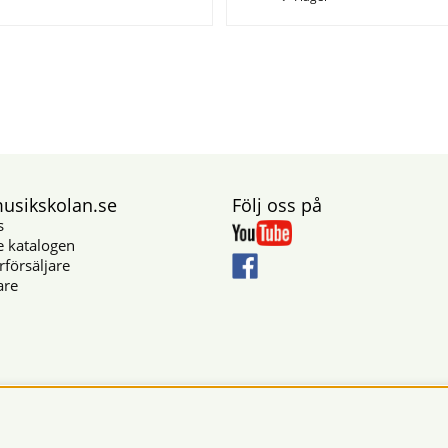
sikskolan.se
Följ oss på
s
e katalogen
rförsäljare
are
Säkra betalningar