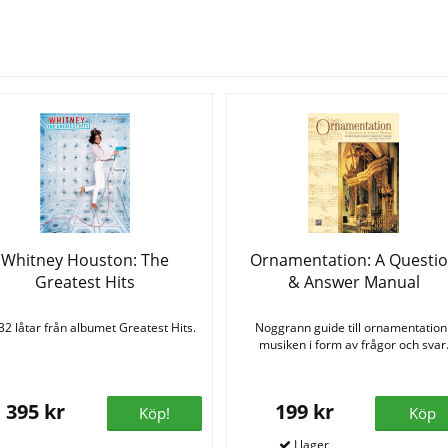
Se fler varor
Whitney Houston: The
Ornamentation: A Questi
Greatest Hits
& Answer Manual
 32 låtar från albumet Greatest Hits.
Noggrann guide till ornamentation 
musiken i form av frågor och svar
395 kr
199 kr
Köp!
Köp