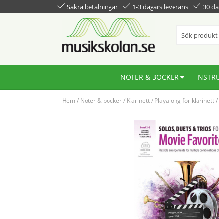
Säkra betalningar
1-3 dagars leverans
30 da
NOTER & BÖCKER
INSTR
Hem
/
Noter & böcker
/
Klarinett
/
Playalong för klarinett
/