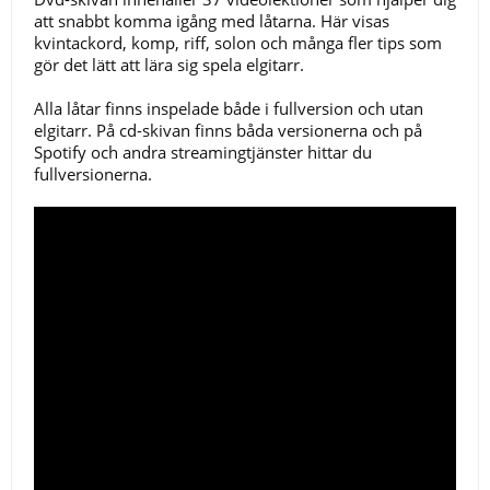
att snabbt komma igång med låtarna. Här visas
kvintackord, komp, riff, solon och många fler tips som
gör det lätt att lära sig spela elgitarr.
Alla låtar finns inspelade både i fullversion och utan
elgitarr.
På cd-skivan finns båda versionerna och på
Spotify och andra streamingtjänster hittar du
fullversionerna.