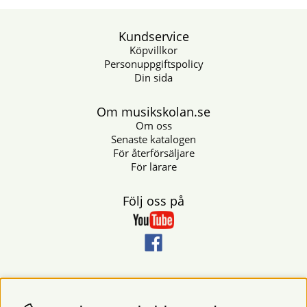
Kundservice
Köpvillkor
Personuppgiftspolicy
Din sida
Om musikskolan.se
Om oss
Senaste katalogen
För återförsäljare
För lärare
Följ oss på
Nyhetsbrev
Vill du få nyheter och erbjudanden från oss? Fyll då i din e-