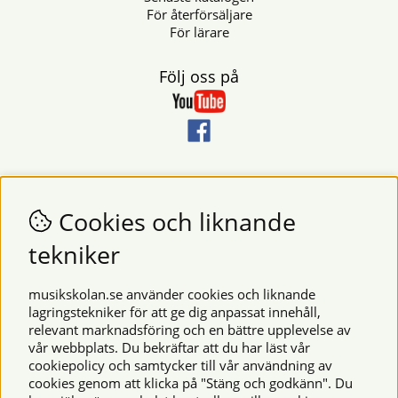
För återförsäljare
För lärare
Följ oss på
Nyhetsbrev
Vill du få nyheter och erbjudanden från oss? Fyll då i din e-
Cookies och liknande
postadress i fältet nedan.
tekniker
SKICKA
musikskolan.se använder cookies och liknande
lagringstekniker för att ge dig anpassat innehåll,
relevant marknadsföring och en bättre upplevelse av
Säkra betalningar
vår webbplats. Du bekräftar att du har läst vår
cookiepolicy och samtycker till vår användning av
cookies genom att klicka på "Stäng och godkänn". Du