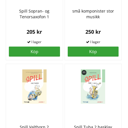
Spill Sopran- og
små komponister stor
Tenorsaxofon 1
musikk
205 kr
250 kr
Köp
Köp
Spill Valthorn 2
Spill Tuba 2 basklav