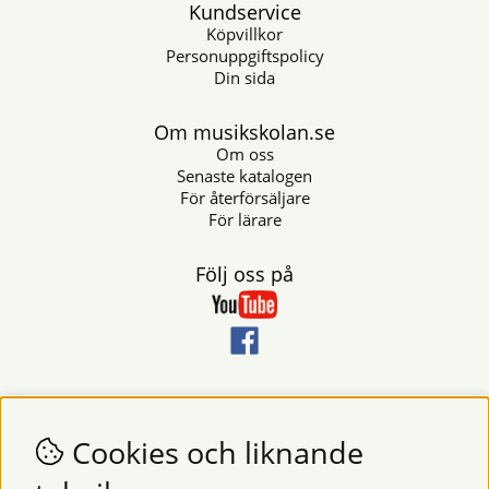
Kundservice
Köpvillkor
Personuppgiftspolicy
Din sida
Om musikskolan.se
Om oss
Senaste katalogen
För återförsäljare
För lärare
Följ oss på
Nyhetsbrev
Vill du få nyheter och erbjudanden från oss? Fyll då i din e-
Cookies och liknande
postadress i fältet nedan.