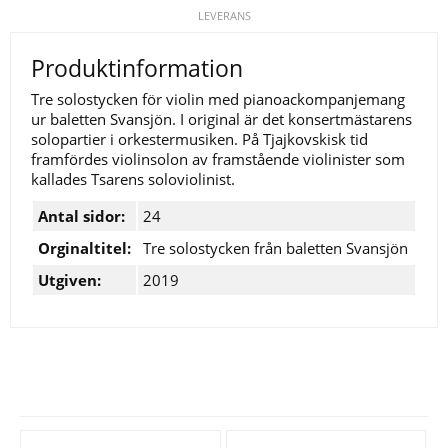
LEVERANS
Produktinformation
Tre solostycken för violin med pianoackompanjemang
ur baletten Svansjön. I original är det konsertmästarens
solopartier i orkestermusiken. På Tjajkovskisk tid
framfördes violinsolon av framstående violinister som
kallades Tsarens soloviolinist.
Antal sidor:
24
Orginaltitel:
Tre solostycken från baletten Svansjön
Utgiven:
2019
Se fler varor