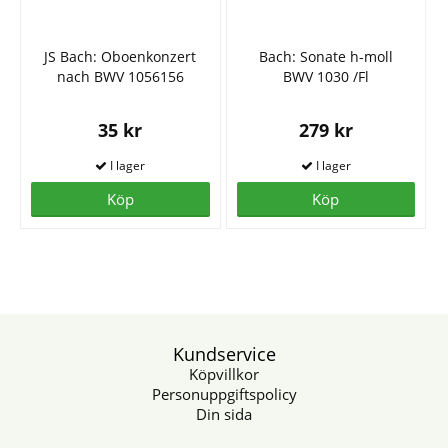
JS Bach: Oboenkonzert
Bach: Sonate h-moll
nach BWV 1056156
BWV 1030 /Fl
35 kr
279 kr
Köp
Köp
Kundservice
Köpvillkor
Personuppgiftspolicy
Din sida