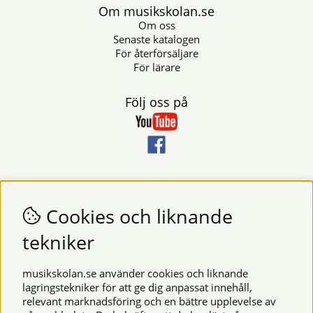
Om musikskolan.se
Om oss
Senaste katalogen
För återförsäljare
För lärare
Följ oss på
Nyhetsbrev
Vill du få nyheter och erbjudanden från oss? Fyll då i din e-
Cookies och liknande
postadress i fältet nedan.
tekniker
SKICKA
musikskolan.se använder cookies och liknande
lagringstekniker för att ge dig anpassat innehåll,
relevant marknadsföring och en bättre upplevelse av
Säkra betalningar