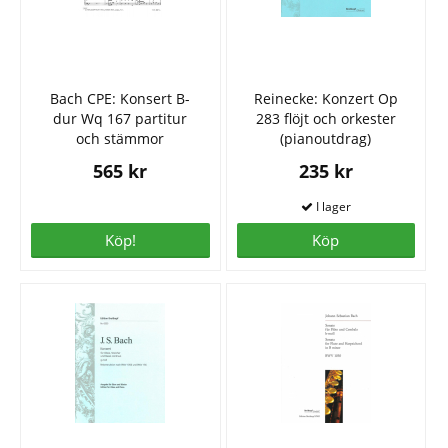
Bach CPE: Konsert B-
Reinecke: Konzert Op
dur Wq 167 partitur
283 flöjt och orkester
och stämmor
(pianoutdrag)
565 kr
235 kr
Köp!
Köp