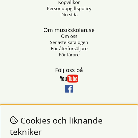
Köpvillkor
Personuppgiftspolicy
Din sida
Om musikskolan.se
Om oss
Senaste katalogen
För återförsäljare
För lärare
Följ oss på
Nyhetsbrev
Vill du få nyheter och erbjudanden från oss? Fyll då i din e-
Cookies och liknande
postadress i fältet nedan.
tekniker
SKICKA