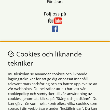
För lärare
Följ oss på
Nyhetsbrev
Vill du få nyheter och erbjudanden från oss? Fyll då i din e-
Cookies och liknande
postadress i fältet nedan.
tekniker
SKICKA
musikskolan.se använder cookies och liknande
lagringstekniker för att ge dig anpassat innehåll,
relevant marknadsföring och en bättre upplevelse av
Säkra betalningar
vår webbplats. Du bekräftar att du har läst vår
cookiepolicy och samtycker till vår användning av
cookies genom att klicka på "Stäng och godkänn". Du
kan själv när som helst kontrollera vilka cookies som
© 2026 Musikskolan. Vi använder cookies -
läs mer här
.
sparas i din webbläsare under ”Inställningar”. Du kan