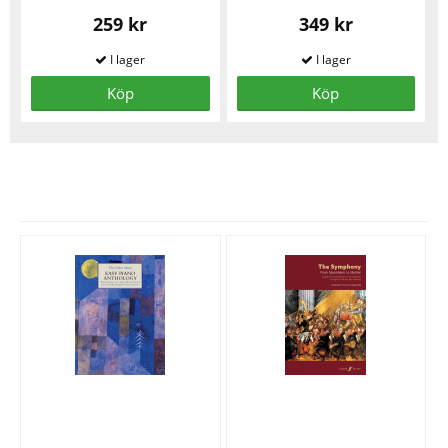
259 kr
349 kr
Köp
Köp
Se fler varor