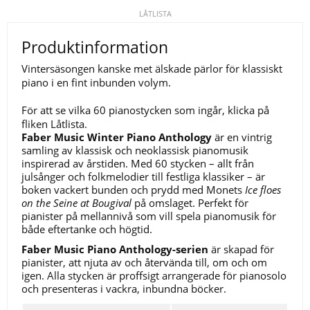
LÅTLISTA
Produktinformation
Vintersäsongen kanske met älskade pärlor för klassiskt
piano i en fint inbunden volym.
För att se vilka 60 pianostycken som ingår, klicka på
fliken Låtlista.
Faber Music Winter Piano Anthology
är en vintrig
samling av klassisk och neoklassisk pianomusik
inspirerad av årstiden. Med 60 stycken – allt från
julsånger och folkmelodier till festliga klassiker – är
boken vackert bunden och prydd med Monets
Ice floes
on the Seine at Bougival
på omslaget. Perfekt för
pianister på mellannivå som vill spela pianomusik för
både eftertanke och högtid.
Faber Music Piano Anthology-serien
är skapad för
pianister, att njuta av och återvända till, om och om
igen. Alla stycken är proffsigt arrangerade för pianosolo
och presenteras i vackra, inbundna böcker.