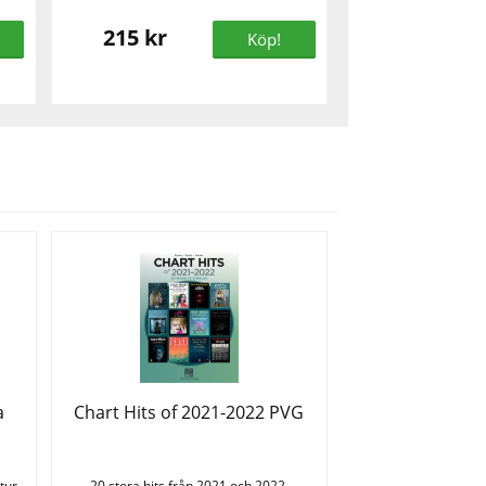
215 kr
Köp!
a
Chart Hits of 2021-2022 PVG
tur.
20 stora hits från 2021 och 2022.