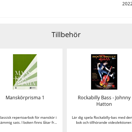
202
Tillbehör
Manskörprisma 1
Rockabilly Bass - Johnny
Hatton
klassisk repertoarbok för manskör i
Lär dig spela Rockabilly-bas med de
tämmig sats. I boken finns låtar fr...
bok och tillhörande videolektioner