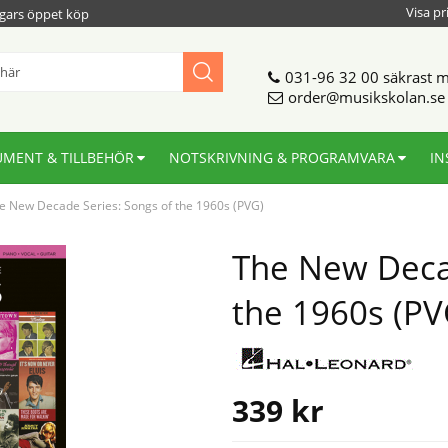
Visa pr
gars öppet köp
031-96 32 00
säkrast m
order@musikskolan.se
UMENT & TILLBEHÖR
NOTSKRIVNING & PROGRAMVARA
IN
e New Decade Series: Songs of the 1960s (PVG)
The New Decad
the 1960s (PV
339
kr