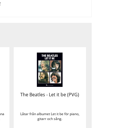
2
The Beatles - Let it be (PVG)
nna
Låtar från albumet Let it be för piano,
.
gitarr och sång.