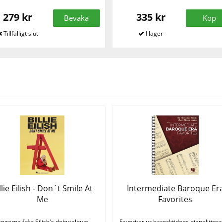
279 kr
335 kr
Bevaka
Köp
Se fler varor
llie Eilish - Don´t Smile At
Intermediate Baroque Er
Me
Favorites
ngerna från Eilish's debutalbum.
Favoriter ur barocktidens pianolittera