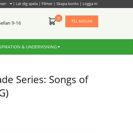
iser:
|
Lär dig spela
|
Filmer
|
Skapa konto
|
Logga in
0
TILL KASSAN
ellan 9-16
SPIRATION & UNDERVISNING
e Series: Songs of
G)