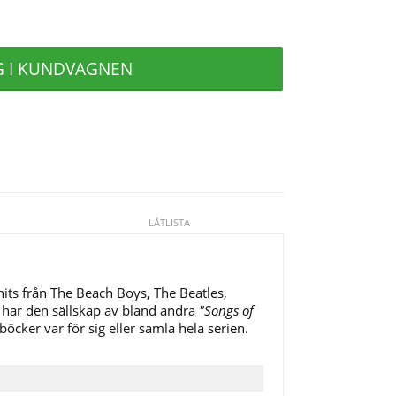
G I KUNDVAGNEN
LÅTLISTA
hits från
The Beach Boys, The Beatles,
 har den sällskap av bland andra
"Songs of
öcker var för sig eller samla hela serien.