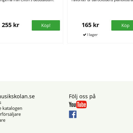
255 kr
165 kr
Köp!
Köp
sikskolan.se
Följ oss på
s
e katalogen
rförsäljare
are