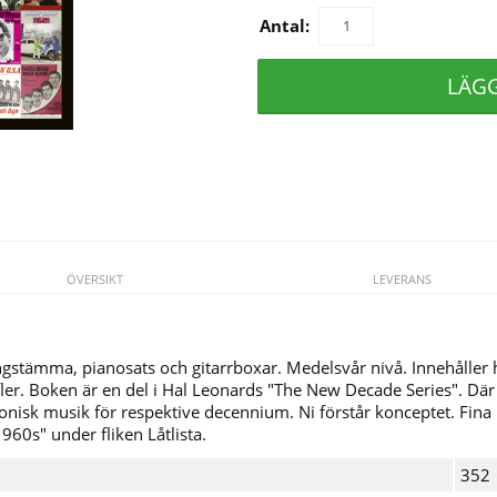
Antal:
LÄG
ÖVERSIKT
LEVERANS
sångstämma, pianosats och gitarrboxar. Medelsvår nivå. Innehåller 
er. Boken är en del i Hal Leonards "The New Decade Series". Där
nisk musik för respektive decennium. Ni förstår konceptet. Fina b
960s" under fliken Låtlista.
352