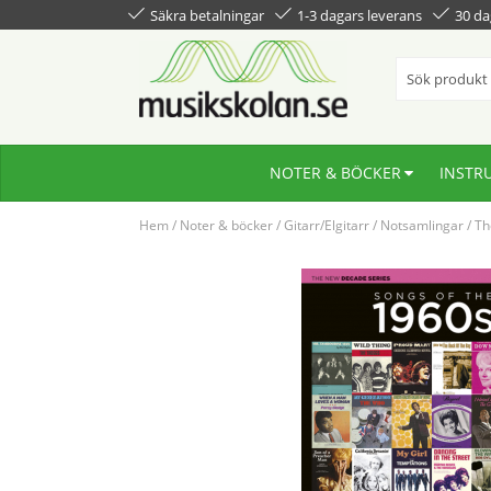
Säkra betalningar
1-3 dagars leverans
30 da
NOTER & BÖCKER
INSTR
Hem
/
Noter & böcker
/
Gitarr/Elgitarr
/
Notsamlingar
/
Th