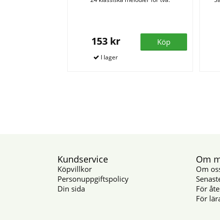
153 kr
Köp
Kundservice
Om mu
Köpvillkor
Om os
Personuppgiftspolicy
Senast
Din sida
För åte
För lär