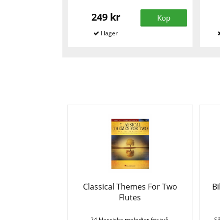
249 kr
Köp
Classical Themes For Two
Bi
Flutes
24 klassiska melodier för två.
Så