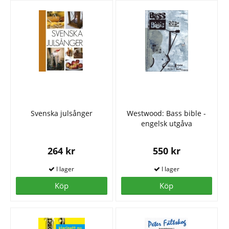
Svenska julsånger
Westwood: Bass bible -
engelsk utgåva
264 kr
550 kr
Köp
Köp