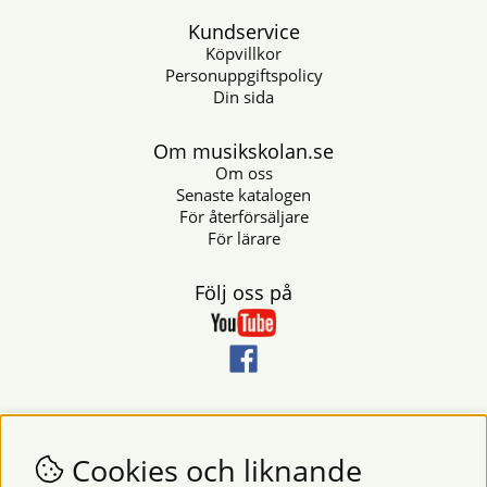
Kundservice
Köpvillkor
Personuppgiftspolicy
Din sida
Om musikskolan.se
Om oss
Senaste katalogen
För återförsäljare
För lärare
Följ oss på
Nyhetsbrev
Vill du få nyheter och erbjudanden från oss? Fyll då i din e-
Cookies och liknande
postadress i fältet nedan.