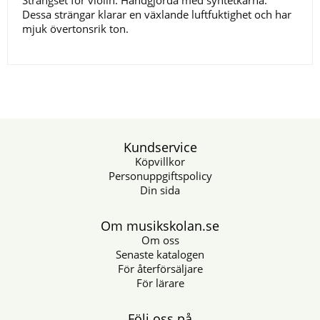
Strängset för violin. Handgjorda med syntetkärna.
Dessa strängar klarar en växlande luftfuktighet och har
mjuk övertonsrik ton.
Kundservice
Köpvillkor
Personuppgiftspolicy
Din sida
Om musikskolan.se
Om oss
Senaste katalogen
För återförsäljare
För lärare
Följ oss på