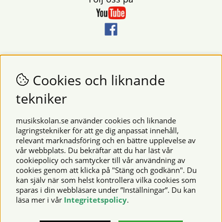
Nyhetsbrev
Vill du få nyheter och erbjudanden från oss? Fyll då i din e-
Cookies och liknande
postadress i fältet nedan.
tekniker
SKICKA
musikskolan.se använder cookies och liknande
lagringstekniker för att ge dig anpassat innehåll,
relevant marknadsföring och en bättre upplevelse av
Säkra betalningar
vår webbplats. Du bekräftar att du har läst vår
cookiepolicy och samtycker till vår användning av
cookies genom att klicka på "Stäng och godkänn". Du
kan själv när som helst kontrollera vilka cookies som
© 2026 Musikskolan. Vi använder cookies -
läs mer här
.
sparas i din webbläsare under ”Inställningar”. Du kan
läsa mer i vår
Integritetspolicy
.