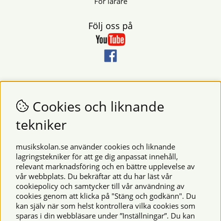
För lärare
Följ oss på
Nyhetsbrev
Vill du få nyheter och erbjudanden från oss? Fyll då i din e-
Cookies och liknande
postadress i fältet nedan.
tekniker
SKICKA
musikskolan.se använder cookies och liknande
lagringstekniker för att ge dig anpassat innehåll,
relevant marknadsföring och en bättre upplevelse av
Säkra betalningar
vår webbplats. Du bekräftar att du har läst vår
cookiepolicy och samtycker till vår användning av
cookies genom att klicka på "Stäng och godkänn". Du
kan själv när som helst kontrollera vilka cookies som
© 2026 Musikskolan. Vi använder cookies -
läs mer här
.
sparas i din webbläsare under ”Inställningar”. Du kan