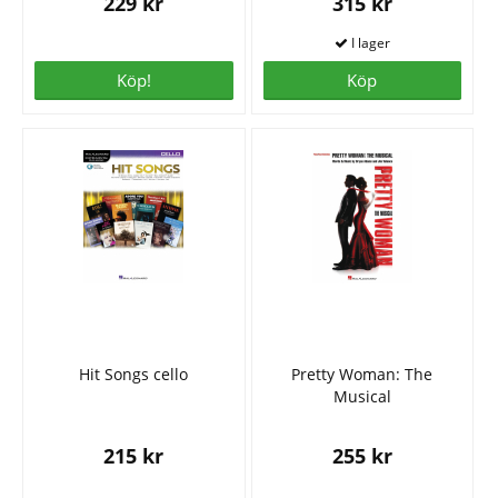
229 kr
315 kr
Köp!
Köp
Hit Songs cello
Pretty Woman: The
Musical
215 kr
255 kr