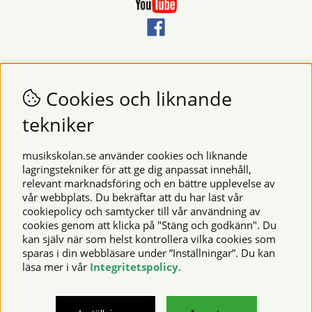
Nyhetsbrev
Vill du få nyheter och erbjudanden från oss? Fyll då i din e-
Cookies och liknande
postadress i fältet nedan.
tekniker
SKICKA
musikskolan.se använder cookies och liknande
lagringstekniker för att ge dig anpassat innehåll,
relevant marknadsföring och en bättre upplevelse av
Säkra betalningar
vår webbplats. Du bekräftar att du har läst vår
cookiepolicy och samtycker till vår användning av
cookies genom att klicka på "Stäng och godkänn". Du
kan själv när som helst kontrollera vilka cookies som
© 2026 Musikskolan. Vi använder cookies -
läs mer här
.
sparas i din webbläsare under ”Inställningar”. Du kan
läsa mer i vår
Integritetspolicy
.
musikskolan.se – noter, notböcker, musikinstrument,