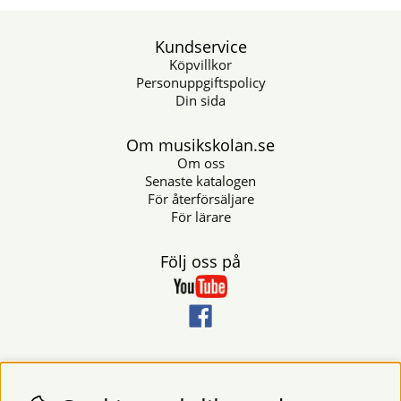
Kundservice
Köpvillkor
Personuppgiftspolicy
Din sida
Om musikskolan.se
Om oss
Senaste katalogen
För återförsäljare
För lärare
Följ oss på
Nyhetsbrev
Vill du få nyheter och erbjudanden från oss? Fyll då i din e-