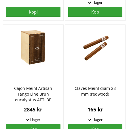
Köp!
Köp
Cajon Meinl Artisan
Claves Meinl diam 28
Tango Line Brun
mm (redwood)
eucalyptus AETLBE
2845 kr
165 kr