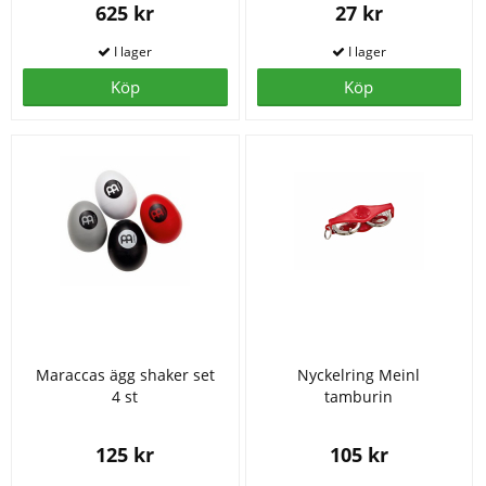
625 kr
27 kr
Köp
Köp
Maraccas ägg shaker set
Nyckelring Meinl
4 st
tamburin
125 kr
105 kr