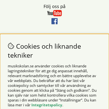
Följ oss på
Nyhetsbrev
Vill du få nyheter och erbjudanden från oss? Fyll då i din e-
Cookies och liknande
postadress i fältet nedan.
tekniker
SKICKA
musikskolan.se använder cookies och liknande
lagringstekniker för att ge dig anpassat innehåll,
relevant marknadsföring och en bättre upplevelse av
Säkra betalningar
vår webbplats. Du bekräftar att du har läst vår
cookiepolicy och samtycker till vår användning av
cookies genom att klicka på "Stäng och godkänn". Du
kan själv när som helst kontrollera vilka cookies som
© 2026 Musikskolan. Vi använder cookies -
läs mer här
.
sparas i din webbläsare under ”Inställningar”. Du kan
läsa mer i vår
Integritetspolicy
.