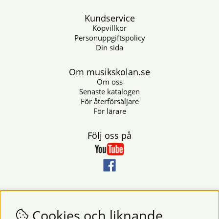
Kundservice
Köpvillkor
Personuppgiftspolicy
Din sida
Om musikskolan.se
Om oss
Senaste katalogen
För återförsäljare
För lärare
Följ oss på
Nyhetsbrev
Vill du få nyheter och erbjudanden från oss? Fyll då i din e-
Cookies och liknande
postadress i fältet nedan.