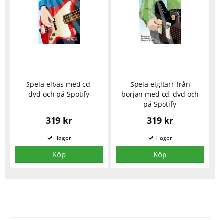
Spela elbas med cd,
Spela elgitarr från
dvd och på Spotify
början med cd, dvd och
på Spotify
319 kr
319 kr
Köp
Köp
Se fler varor