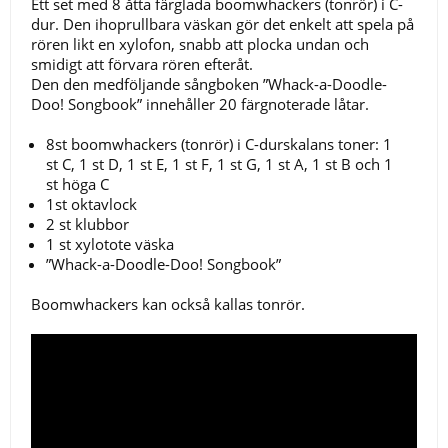
Ett set med 8 åtta färglada boomwhackers (tonrör) i C-
dur. Den ihoprullbara väskan gör det enkelt att spela på
rören likt en xylofon, snabb att plocka undan och
smidigt att förvara rören efteråt.
Den den medföljande sångboken ”Whack-a-Doodle-
Doo! Songbook” innehåller 20 färgnoterade låtar.
8st boomwhackers (tonrör) i C-durskalans toner: 1
st C, 1 st D, 1 st E, 1 st F, 1 st G, 1 st A, 1 st B och 1
st höga C
1st oktavlock
2 st klubbor
1 st xylotote väska
”Whack-a-Doodle-Doo! Songbook”
Boomwhackers kan också kallas tonrör.