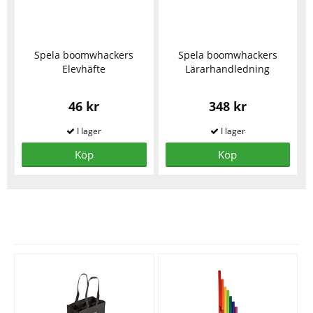
Spela boomwhackers
Spela boomwhackers
Elevhäfte
Lärarhandledning
46 kr
348 kr
Köp
Köp
Se fler varor