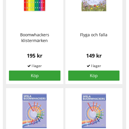
Boomwhackers
Flyga och falla
klistermärken
195 kr
149 kr
Köp
Köp