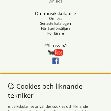
Din sida
Om musikskolan.se
Om oss
Senaste katalogen
För återförsäljare
För lärare
Följ oss på
Nyhetsbrev
Vill du få nyheter och erbjudanden från oss? Fyll då i din e-
Cookies och liknande
postadress i fältet nedan.
tekniker
SKICKA
musikskolan.se använder cookies och liknande