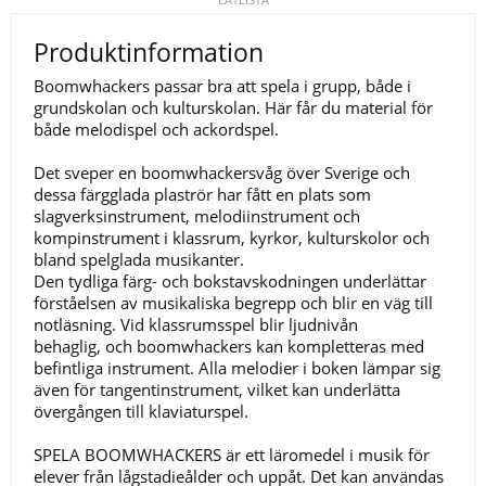
Produktinformation
Boomwhackers passar bra att spela i grupp, både i
grundskolan och kulturskolan. Här får du material för
både melodispel och ackordspel.
Det sveper en boomwhackersvåg över Sverige och
dessa färgglada plaströr har fått en plats som
slagverksinstrument, melodiinstrument och
kompinstrument i klassrum, kyrkor, kulturskolor och
bland spelglada musikanter.
Den tydliga färg- och bokstavskodningen underlättar
förståelsen av musikaliska begrepp och blir en väg till
notläsning. Vid klassrumsspel blir ljudnivån
behaglig, och boomwhackers kan kompletteras med
befintliga instrument. Alla melodier i boken lämpar sig
även för tangentinstrument, vilket kan underlätta
övergången till klaviaturspel.
SPELA BOOMWHACKERS är ett läromedel i musik för
elever från lågstadieålder och uppåt. Det kan användas