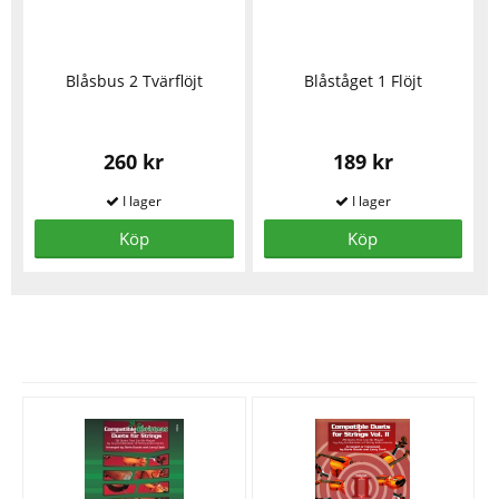
Blåsbus 2 Tvärflöjt
Blåståget 1 Flöjt
260 kr
189 kr
Köp
Köp
Se fler varor