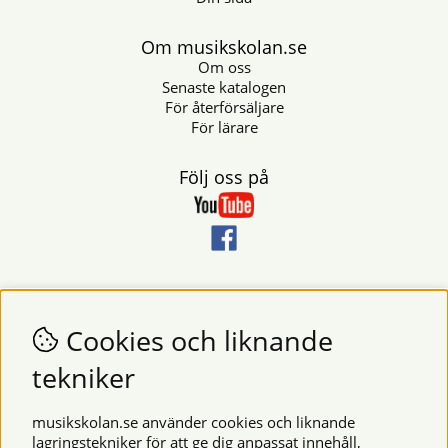
Om musikskolan.se
Om oss
Senaste katalogen
För återförsäljare
För lärare
Följ oss på
Nyhetsbrev
Vill du få nyheter och erbjudanden från oss? Fyll då i din e-
Cookies och liknande
postadress i fältet nedan.
tekniker
SKICKA
musikskolan.se använder cookies och liknande
lagringstekniker för att ge dig anpassat innehåll,