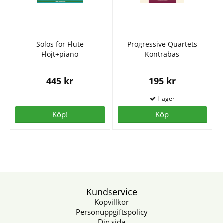
Solos for Flute
Progressive Quartets
Flöjt+piano
Kontrabas
445 kr
195 kr
Köp!
Köp
Kundservice
Köpvillkor
Personuppgiftspolicy
Din sida