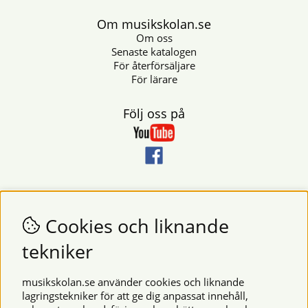
Om musikskolan.se
Om oss
Senaste katalogen
För återförsäljare
För lärare
Följ oss på
Nyhetsbrev
Vill du få nyheter och erbjudanden från oss? Fyll då i din e-
Cookies och liknande
postadress i fältet nedan.
tekniker
SKICKA
musikskolan.se använder cookies och liknande
lagringstekniker för att ge dig anpassat innehåll,