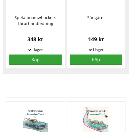
Spela boomwhackers
Sångåret
Lärarhandledning
348 kr
149 kr
Köp
Köp
Se fler varor