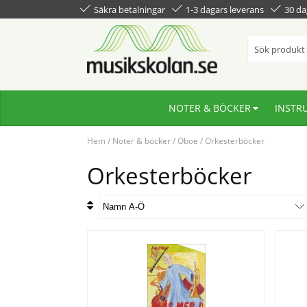
Säkra betalningar
1-3 dagars leverans
30 da
NOTER & BÖCKER
INSTR
Hem
/
Noter & böcker
/
Oboe
/
Orkesterböcker
Orkesterböcker