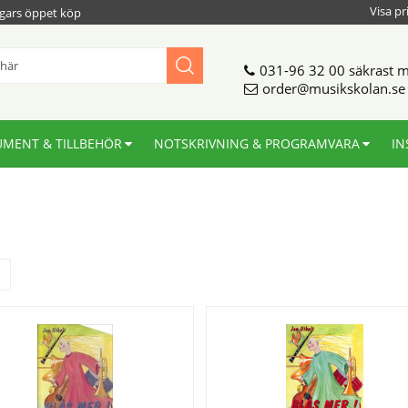
Visa pr
gars öppet köp
031-96 32 00
säkrast m
order@musikskolan.se
UMENT & TILLBEHÖR
NOTSKRIVNING & PROGRAMVARA
IN