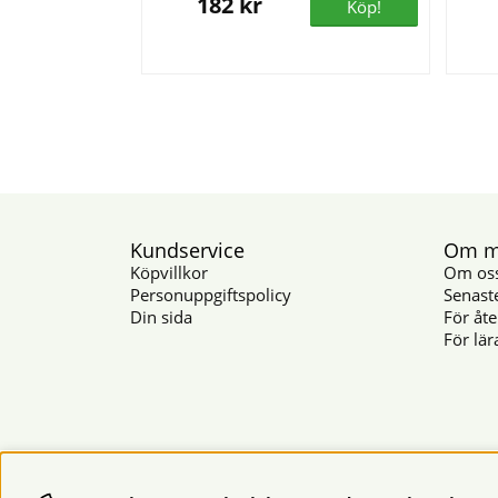
182 kr
Köp!
Kundservice
Om mu
Köpvillkor
Om os
Personuppgiftspolicy
Senast
Din sida
För åte
För lär