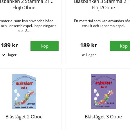
åsbanken 2 Stämma 2 i C
Blåsbanken 3 Stämma 2 i
Flöjt/Oboe
Flöjt/Oboe
 material som kan användas både
Ett material som kan användas bå
t och i ensemblespel. Inspelningar till
enskilt och i ensemblespel.
alla l&...
189 kr
189 kr
Köp
Köp
Blåståget 2 Oboe
Blåståget 3 Oboe