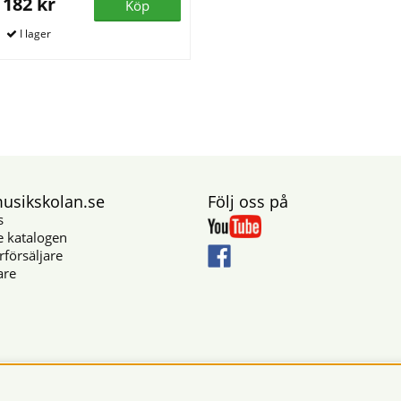
182 kr
Köp
sikskolan.se
Följ oss på
s
e katalogen
rförsäljare
are
Säkra betalningar