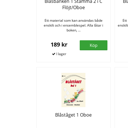
Blåsbanken 1 Stämma 2 i C
Bl
Flöjt/Oboe
Ett material som kan användas både
Ett
enskilt och i ensemblespel. Alla låtar i
enskil
boken, ...
189 kr
Köp
Blåståget 1 Oboe