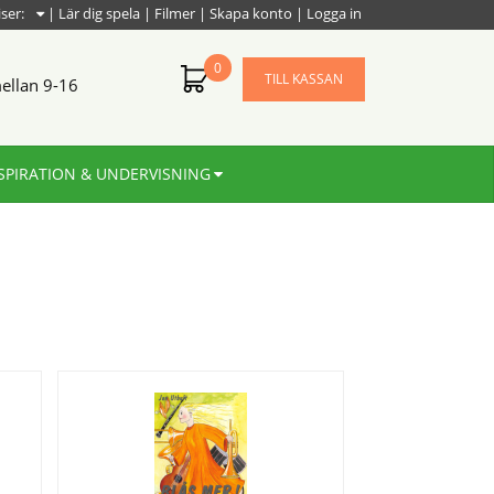
iser:
|
Lär dig spela
|
Filmer
|
Skapa konto
|
Logga in
0
TILL KASSAN
ellan 9-16
SPIRATION & UNDERVISNING