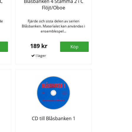
 C
Blåsbanken 4 Stämma 2 i C
Flöjt/Oboe
de
Fjärde och sista delen av serien
Blåsbanken. Materialet kan användas i
ensemblespel...
189 kr
Köp
CD till Blåsbanken 1