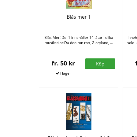
Blås mer 1
Blås Mer! Del 1 innehåller 14 låtar i olika
Inneh
musikstilar:Da doo ron ron, Gloryland, ...
solo- 
fr. 50 kr
Köp