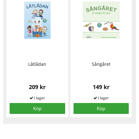
Låtlådan
Sångåret
209 kr
149 kr
Köp
Köp
Se fler varor