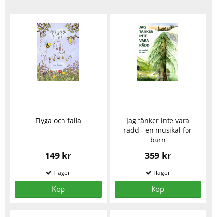
Flyga och falla
Jag tänker inte vara
rädd - en musikal för
barn
149 kr
359 kr
Köp
Köp