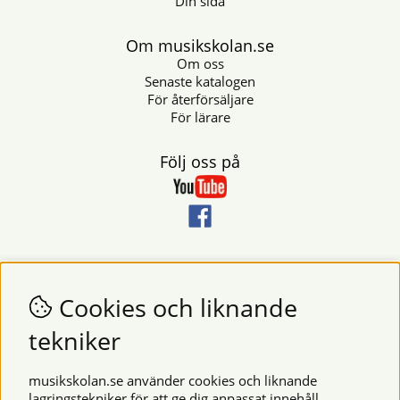
Din sida
Om musikskolan.se
Om oss
Senaste katalogen
För återförsäljare
För lärare
Följ oss på
Nyhetsbrev
Vill du få nyheter och erbjudanden från oss? Fyll då i din e-
Cookies och liknande
postadress i fältet nedan.
tekniker
SKICKA
musikskolan.se använder cookies och liknande
lagringstekniker för att ge dig anpassat innehåll,