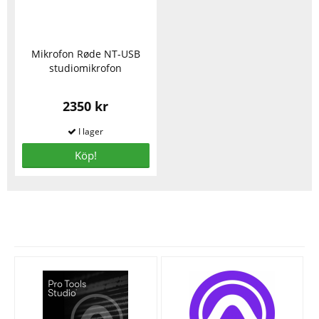
Mikrofon Røde NT-USB
studiomikrofon
2350 kr
Köp!
Se fler varor