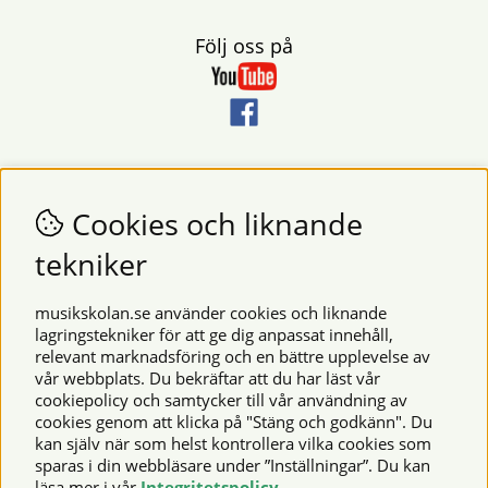
Följ oss på
Nyhetsbrev
Vill du få nyheter och erbjudanden från oss? Fyll då i din e-
Cookies och liknande
postadress i fältet nedan.
tekniker
SKICKA
musikskolan.se använder cookies och liknande
lagringstekniker för att ge dig anpassat innehåll,
relevant marknadsföring och en bättre upplevelse av
Säkra betalningar
vår webbplats. Du bekräftar att du har läst vår
cookiepolicy och samtycker till vår användning av
cookies genom att klicka på "Stäng och godkänn". Du
kan själv när som helst kontrollera vilka cookies som
© 2026 Musikskolan. Vi använder cookies -
läs mer här
.
sparas i din webbläsare under ”Inställningar”. Du kan
läsa mer i vår
Integritetspolicy
.