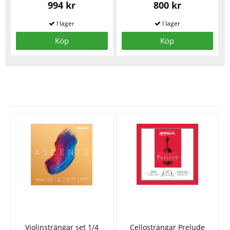
994 kr
800 kr
Köp
Köp
Se fler varor
Violinsträngar set 1/4
Cellosträngar Prelude