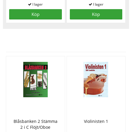
Köp
Köp
Se fler varor
Blåsbanken 2 Stämma
Violinisten 1
2 i C Flöjt/Oboe