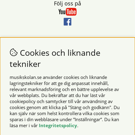
Följ oss på
Nyhetsbrev
Vill du få nyheter och erbjudanden från oss? Fyll då i din e-
Cookies och liknande
postadress i fältet nedan.
tekniker
SKICKA
musikskolan.se använder cookies och liknande
lagringstekniker för att ge dig anpassat innehåll,
relevant marknadsföring och en bättre upplevelse av
Säkra betalningar
vår webbplats. Du bekräftar att du har läst vår
cookiepolicy och samtycker till vår användning av
cookies genom att klicka på "Stäng och godkänn". Du
kan själv när som helst kontrollera vilka cookies som
© 2026 Musikskolan. Vi använder cookies -
läs mer här
.
sparas i din webbläsare under ”Inställningar”. Du kan
läsa mer i vår
Integritetspolicy
.